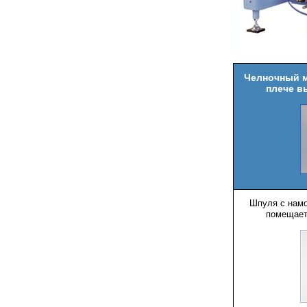
Челночный м
плече 
Шпуля с намо
помещает