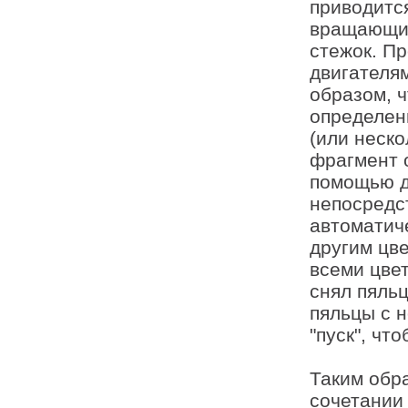
приводитс
вращающий
стежок. П
двигателя
образом, 
определен
(или неско
фрагмент 
помощью д
непосредс
автоматич
другим цв
всеми цве
снял пяль
пяльцы с 
"пуск", ч
Таким обр
сочетании