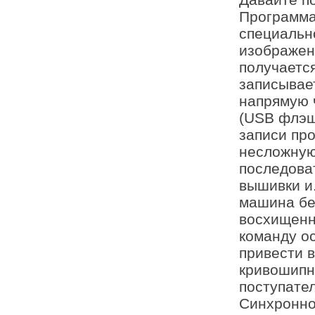
Давайте п
Программа
специальн
изображен
получаетс
записывае
напрямую 
(USB флэш
записи пр
несложную
последова
вышивки и.
машина бер
восхищенн
команду о
привести 
кривошипн
поступате
Синхронно