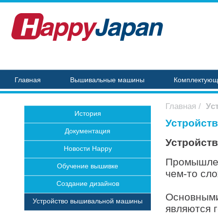
Главная
Вышивальные машины
Комплектую
Главная
/
Ус
История
Устройст
Документация
Устройст
Новости Happy
Промышлен
Обучение вышивке
чем-то сло
Создание дизайнов
Основными
Устройство вышивальной машины
являются г