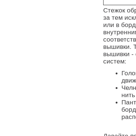
Стежок об
за тем иск
или в бор
внутренни
соответст
вышивки. 
вышивки - 
систем:
Голо
движ
Челн
нить
Пант
борд
расп