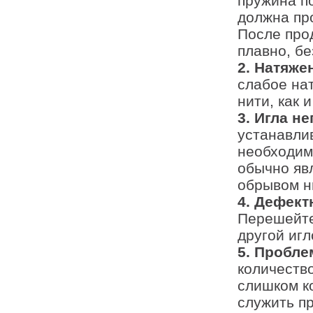
пружина по
должна пр
После прод
плавно, бе
2. Натяже
слабое на
нити, как 
3. Игла н
устанавли
необходим
обычно яв
обрывом н
4. Дефект
Перешейте 
другой игл
5. Пробле
количеств
слишком ко
служить п