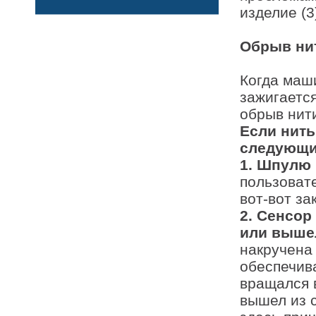
изделие (
Обрыв нит
Когда маш
зажигается
обрыв нит
Если нить
следующи
1. Шпулю 
пользовате
вот-вот за
2. Сенсор
или вышел
накручена
обеспечив
вращался 
вышел из с