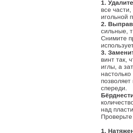
1. Удалит
все части,
игольной 
2. Выправ
сильные, 
Снимите п
используе
3. Замени
винт так, 
иглы, а за
настолько 
позволяет 
спереди.
Бёрднест
количество
над пласти
Проверьте
1. Натяже