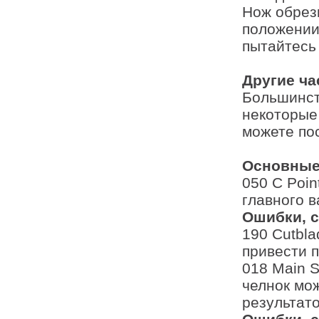
Нож обрез
положении
пытайтесь
Другие ч
Большинст
некоторые
можете по
Основные
050 C Poin
главного в
Ошибки, с
190 Cutbla
привести 
018 Main S
челнок мо
результат