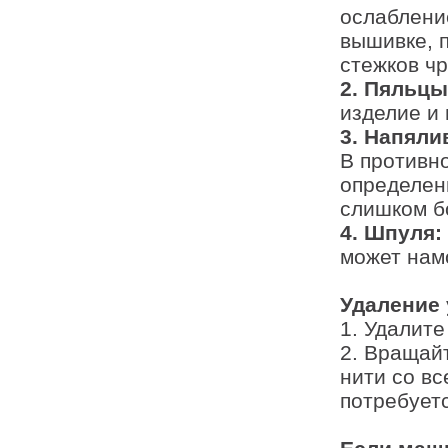
ослаблени
вышивке, 
стежков ч
2. Пяльцы
изделие и 
3. Напяли
В противно
определен
слишком б
4. Шпуля:
может нам
Удаление 
1. Удалите
2. Вращай
нити со вс
потребуетс