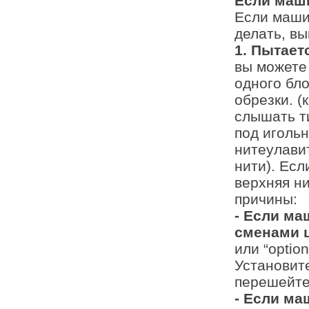
Если маши
Если машин
делать, в
1. Пытает
вы можете
одного бл
обрезки. 
слышать т
под иголь
нитеулави
нити). Есл
верхняя н
причины:
- Если ма
сменами 
или “optio
Установите
перешейте
- Если ма