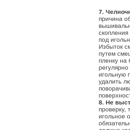
7. Челноч
причина о
вышивальн
скопления 
под игольн
Избыток с
путем сме
пленку на
регулярно 
игольную 
удалить л
поворачива
поверхност
8. Не выс
проверку, 
игольное о
обязатель