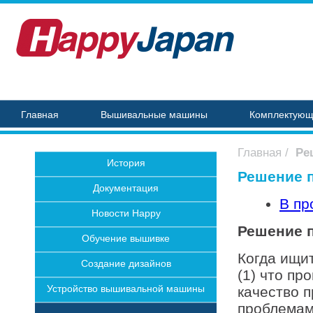
Главная
Вышивальные машины
Комплектую
Главная
/
Ре
История
Решение 
Документация
В пр
Новости Happy
Решение 
Обучение вышивке
Когда ищи
Создание дизайнов
(1) что п
Устройство вышивальной машины
качество 
проблемам