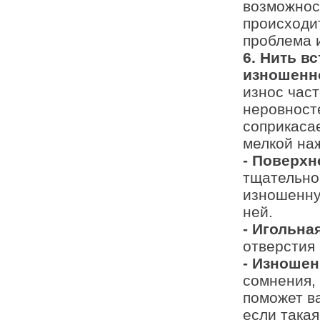
возможност
происходит
проблема 
6. Нить в
изношенно
износ час
неровност
соприкаса
мелкой на
- Поверхн
тщательно 
изношенну
ней.
- Игольна
отверстия 
- Изношен
сомнения, 
поможет в
если такая