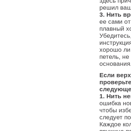
здесь прич
решил ваш
3. Нить в
ее сами от
плавный хо
Убедитесь,
инструкция
хорошо ли 
петель, не
основания
Если верх
проверьт
следующе
1. Нить н
ошибка нов
чтобы избе
следует по
Каждое кол