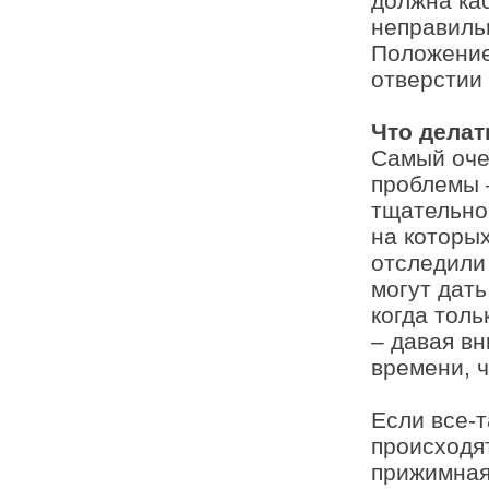
должна ка
неправиль
Положение
отверстии 
Что делат
Самый оче
проблемы –
тщательно
на которы
отследили 
могут дать
когда толь
– давая в
времени, 
Если все-т
происходят
прижимная