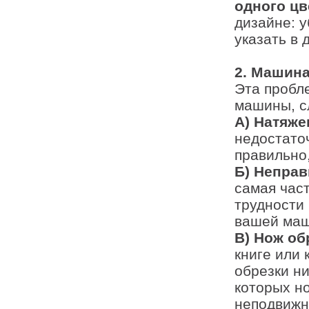
одного цв
дизайне: 
указать в
2. Машина
Эта пробле
машины, с
А) Натяже
недостаточ
правильно
Б) Неправ
самая час
трудности 
вашей маш
В) Нож об
книге или 
обрезки н
которых но
неподвижн