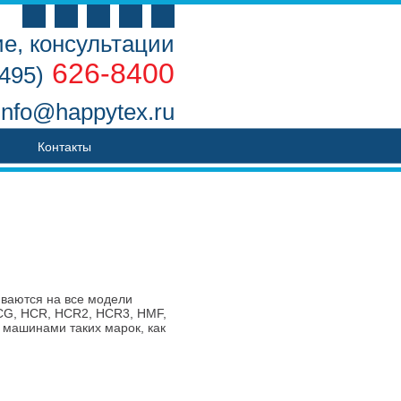
е, консультации
626-8400
(495)
info@happytex.ru
Контакты
иваются на все модели
CG, HCR, HCR2, HCR3, HMF,
машинами таких марок, как