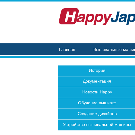
Главная
Вышивальные маши
История
Документация
Новости Happy
Обучение вышивке
Создание дизайнов
Устройство вышивальной машины